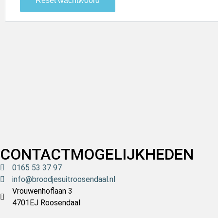
Reset wachtwoord
CONTACTMOGELIJKHEDEN
0165 53 37 97
info@broodjesuitroosendaal.nl
Vrouwenhoflaan 3
4701EJ Roosendaal